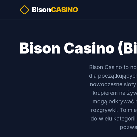
Bison
CASINO
Bison Casino (B
Bison Casino to no
dla początkującyc
nowoczesne sloty 
krupierem na żyw
mogą odkrywać n
rozgrywki. To mie
do wielu kategorii
pozwal