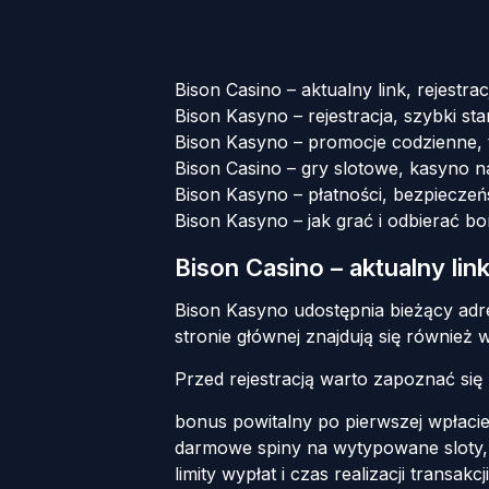
Bison Casino – aktualny link, rejestra
Bison Kasyno – rejestracja, szybki star
Bison Kasyno – promocje codzienne, t
Bison Casino – gry slotowe, kasyno n
Bison Kasyno – płatności, bezpieczeń
Bison Kasyno – jak grać i odbierać b
Bison Casino – aktualny lin
Bison Kasyno udostępnia bieżący adre
stronie głównej znajdują się również
Przed rejestracją warto zapoznać się 
bonus powitalny po pierwszej wpłacie
darmowe spiny na wytypowane sloty,
limity wypłat i czas realizacji transakcji