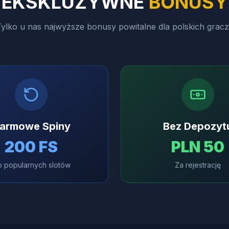
EKSKLUZYWNE
BONUSY
ylko u nas najwyższe bonusy powitalne dla polskich grac
armowe Spiny
Bez Depozyt
200 FS
PLN 50
 popularnych slotów
Za rejestrację