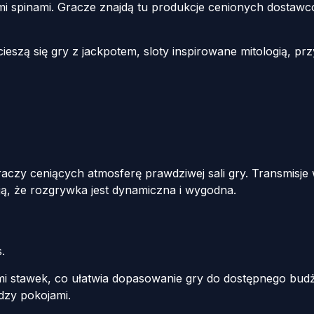
 spinami. Gracze znajdą tu produkcje cenionych dostawc
ieszą się gry z jackpotem, sloty inspirowane mitologią, p
aczy ceniących atmosferę prawdziwej sali gry. Transmisje 
iają, że rozgrywka jest dynamiczna i wygodna.
.
tami stawek, co ułatwia dopasowanie gry do dostępnego bud
dzy pokojami.