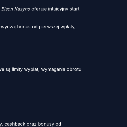
.
Bison Kasyno
oferuje intuicyjny start
wyczaj bonus od pierwszej wpłaty,
e są limity wypłat, wymagania obrotu
y, cashback oraz bonusy od