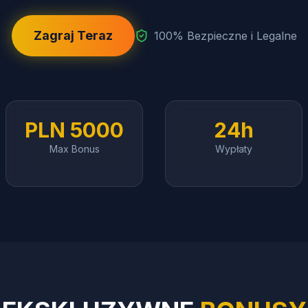
Zagraj Teraz
100% Bezpieczne i Legalne
PLN 5000
24h
Max Bonus
Wypłaty