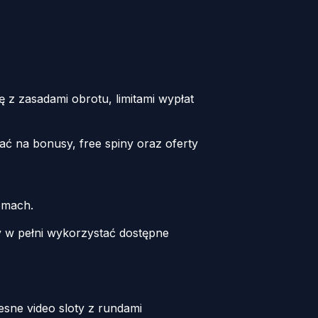
ę z zasadami obrotu, limitami wypłat
ć na bonusy, free spiny oraz oferty
omach.
y w pełni wykorzystać dostępne
sne video sloty z rundami