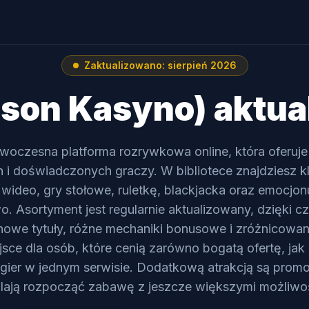
Zaktualizowano: sierpień 2026
ison Kasyno) aktual
woczesna platforma rozrywkowa online, która oferuje
h i doświadczonych graczy. W bibliotece znajdziesz k
wideo, gry stołowe, ruletkę, blackjacka oraz emocjon
o. Asortyment jest regularnie aktualizowany, dzięki 
owe tytuły, różne mechaniki bonusowe i zróżnicowa
jsce dla osób, które cenią zarówno bogatą ofertę, ja
 gier w jednym serwisie. Dodatkową atrakcją są promo
ają rozpocząć zabawę z jeszcze większymi możliwo