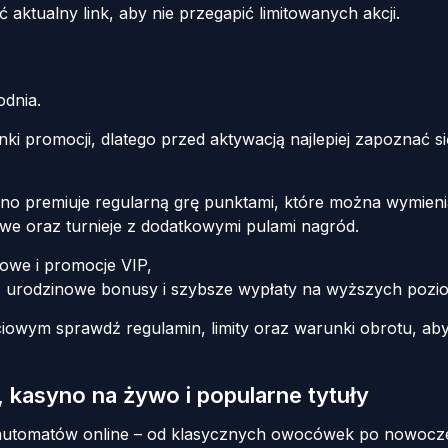
aktualny link, aby nie przegapić limitowanych akcji.
odnia.
ki promocji, dlatego przed aktywacją najlepiej zapoznać si
o premiuje regularną grę punktami, które można wymienia
owe oraz turnieje z dodatkowymi pulami nagród.
iowe i promocje VIP,
, urodzinowe bonusy i szybsze wypłaty na wyższych pozi
ciowym sprawdź regulamin, limity oraz warunki obrotu, ab
, kasyno na żywo i popularne tytuły
automatów online – od klasycznych owocówek po nowocze