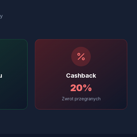
zy
u
Cashback
20%
Zwrot przegranych